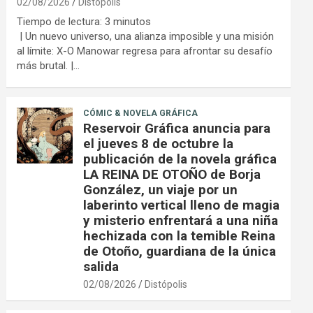
02/08/2026
Distópolis
Tiempo de lectura:
3
minutos
| Un nuevo universo, una alianza imposible y una misión
al límite: X-O Manowar regresa para afrontar su desafío
más brutal. |…
CÓMIC & NOVELA GRÁFICA
Reservoir Gráfica anuncia para
el jueves 8 de octubre la
publicación de la novela gráfica
LA REINA DE OTOÑO de Borja
González, un viaje por un
laberinto vertical lleno de magia
y misterio enfrentará a una niña
hechizada con la temible Reina
de Otoño, guardiana de la única
salida
02/08/2026
Distópolis