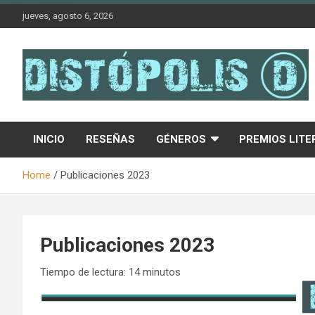
Skip
jueves, agosto 6, 2026
to
content
Novedades & Reseñas Sobre Literatura Fantástica
Distópolis
INICIO
RESEÑAS
GÉNEROS
PREMIOS LITE
Home
Publicaciones 2023
Publicaciones 2023
Tiempo de lectura:
14
minutos