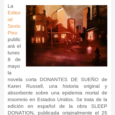
La
Editor
ial
Sexto
Piso
public
ará el
lunes
8 de
mayo
la
novela corta DONANTES DE SUEÑO de
Karen Russell, una historia original y
absorbente sobre una epidemia mortal de
insomnio en Estados Unidos. Se trata de la
edición en español de la obra SLEEP
DONATION, publicada originalmente el 25