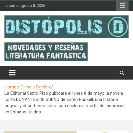
Skip
sábado, agosto 8, 2026
to
content
Novedades & Reseñas Sobre Literatura Fantástica
Distópolis
Home
Ciencia Ficción
La Editorial Sexto Piso publicará el lunes 8 de mayo la novela
corta DONANTES DE SUEÑO de Karen Russell, una historia
original y absorbente sobre una epidemia mortal de insomnio
en Estados Unidos