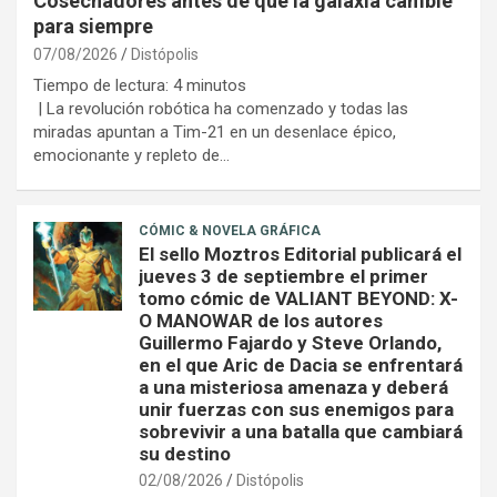
Cosechadores antes de que la galaxia cambie
para siempre
07/08/2026
Distópolis
Tiempo de lectura:
4
minutos
| La revolución robótica ha comenzado y todas las
miradas apuntan a Tim-21 en un desenlace épico,
emocionante y repleto de…
CÓMIC & NOVELA GRÁFICA
El sello Moztros Editorial publicará el
jueves 3 de septiembre el primer
tomo cómic de VALIANT BEYOND: X-
O MANOWAR de los autores
Guillermo Fajardo y Steve Orlando,
en el que Aric de Dacia se enfrentará
a una misteriosa amenaza y deberá
unir fuerzas con sus enemigos para
sobrevivir a una batalla que cambiará
su destino
02/08/2026
Distópolis