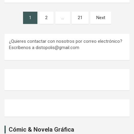
Paginación
1
2
…
21
Next
de
entradas
¿Quieres contactar con nosotros por correo electrónico?
Escríbenos a distopolis@gmail.com
Cómic & Novela Gráfica