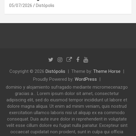
05/07/2026
Distópolis
Copyright © 2026
Distópolis
Theme by:
Theme Horse
Proudly Powered by:
WordPress
dominio y alojamiento sufragado mediante micromecenazgo
gracias a... Lorem ipsum dolor sit amet, consectetur
adipiscing elit, sed do eiusmod tempor incididunt ut labore et
dolore magna aliqua. Ut enim ad minim veniam, quis nostrud
exercitation ullamco laboris nisi ut aliquip ex ea commodo
consequat. Duis aute irure dolor in reprehenderit in voluptate
velit esse cillum dolore eu fugiat nulla pariatur. Excepteur sint
occaecat cupidatat non proident, sunt in culpa qui officia