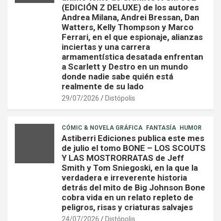
(EDICIÓN Z DELUXE) de los autores
Andrea Milana, Andrei Bressan, Dan
Watters, Kelly Thompson y Marco
Ferrari, en el que espionaje, alianzas
inciertas y una carrera
armamentística desatada enfrentan
a Scarlett y Destro en un mundo
donde nadie sabe quién está
realmente de su lado
29/07/2026
Distópolis
CÓMIC & NOVELA GRÁFICA
FANTASÍA
HUMOR
Astiberri Ediciones publica este mes
de julio el tomo BONE – LOS SCOUTS
Y LAS MOSTRORRATAS de Jeff
Smith y Tom Sniegoski, en la que la
verdadera e irreverente historia
detrás del mito de Big Johnson Bone
cobra vida en un relato repleto de
peligros, risas y criaturas salvajes
24/07/2026
Distópolis