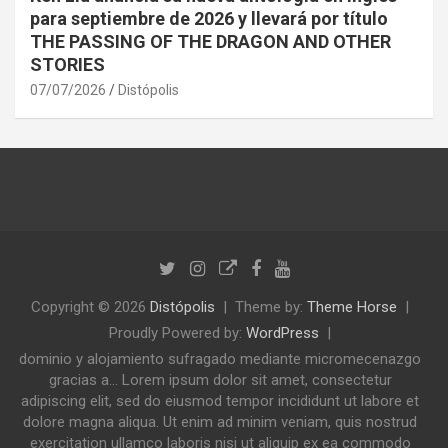
para septiembre de 2026 y llevará por título
THE PASSING OF THE DRAGON AND OTHER
STORIES
07/07/2026
Distópolis
Copyright © 2026
Distópolis
Theme by:
Theme Horse
Proudly Powered by:
WordPress
dominio y alojamiento sufragado mediante micromecenazgo
gracias a... Lorem ipsum dolor sit amet, consectetur
adipiscing elit, sed do eiusmod tempor incididunt ut labore et
dolore magna aliqua. Ut enim ad minim veniam, quis nostrud
exercitation ullamco laboris nisi ut aliquip ex ea commodo