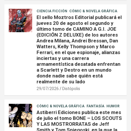
CIENCIA FICCIÓN
CÓMIC & NOVELA GRÁFICA
El sello Moztros Editorial publicará el
jueves 20 de agosto el segundo y
último tomo de CAMINO A G.I. JOE
(EDICIÓN Z DELUXE) de los autores
Andrea Milana, Andrei Bressan, Dan
Watters, Kelly Thompson y Marco
Ferrari, en el que espionaje, alianzas
inciertas y una carrera
armamentística desatada enfrentan
a Scarlett y Destro en un mundo
donde nadie sabe quién está
realmente de su lado
29/07/2026
Distópolis
CÓMIC & NOVELA GRÁFICA
FANTASÍA
HUMOR
Astiberri Ediciones publica este mes
de julio el tomo BONE – LOS SCOUTS
Y LAS MOSTRORRATAS de Jeff
Smith y Tom Sniegoski, en la que la