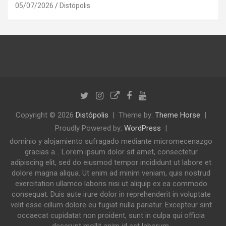
05/07/2026
Distópolis
Copyright © 2026
Distópolis
Theme by:
Theme Horse
Proudly Powered by:
WordPress
dominio y alojamiento sufragado mediante micromecenazgo
gracias a... Lorem ipsum dolor sit amet, consectetur
adipiscing elit, sed do eiusmod tempor incididunt ut labore et
dolore magna aliqua. Ut enim ad minim veniam, quis nostrud
exercitation ullamco laboris nisi ut aliquip ex ea commodo
consequat. Duis aute irure dolor in reprehenderit in voluptate
velit esse cillum dolore eu fugiat nulla pariatur. Excepteur sint
occaecat cupidatat non proident, sunt in culpa qui officia
deserunt mollit anim id est laborum.