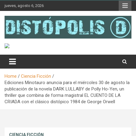
Skip
jueves, agosto 6, 2026
to
content
Novedades & Reseñas Sobre Literatura Fantástica
Distópolis
Home
Ciencia Ficción
Ediciones Minotauro anuncia para el miércoles 30 de agosto la
publicación de la novela DARK LULLABY de Polly Ho-Yen, un
thriller que combina de forma magistral EL CUENTO DE LA
CRIADA con el clásico distópico 1984 de George Orwell
CIENCIA FICCIÓN