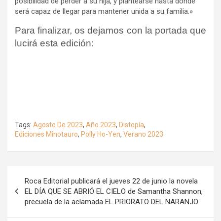
posibilidad de perder a su hija, y plantearse hasta dónde
será capaz de llegar para mantener unida a su familia.»
Para finalizar, os dejamos con la portada que
lucirá esta edición:
Tags:
Agosto De 2023
,
Año 2023
,
Distopía
,
Ediciones Minotauro
,
Polly Ho-Yen
,
Verano 2023
Navegación
Roca Editorial publicará el jueves 22 de junio la novela
de
EL DÍA QUE SE ABRIÓ EL CIELO de Samantha Shannon,
precuela de la aclamada EL PRIORATO DEL NARANJO
entradas