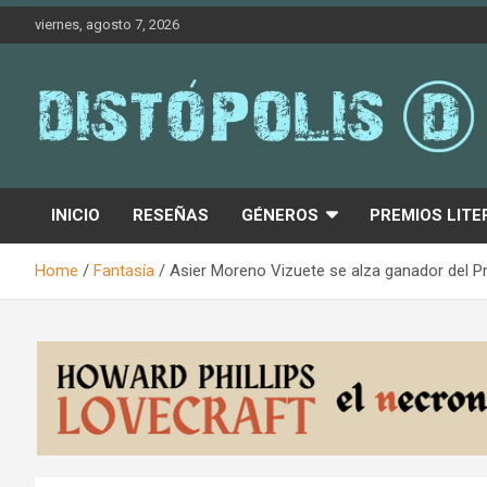
Skip
viernes, agosto 7, 2026
to
content
Novedades & Reseñas Sobre Literatura Fantástica
Distópolis
INICIO
RESEÑAS
GÉNEROS
PREMIOS LITE
Home
Fantasía
Asier Moreno Vizuete se alza ganador del P