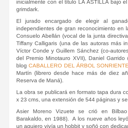
inicialmente con el título LA ASTILLA bajo 
grimdark.
El jurado encargado de elegir al gan
independientes de gran reconocimiento en la l
Consuelo Abellán (vocal de la junta directiv
Tiffany Calligaris (una de las autoras más inf
Víctor Conde y Guillem Sánchez (co-aut
del Premio Minotauro XVII), Daniel Garrido 
blog
CABALLERO DEL ÁRBOL SONRIENT
Martín (librero desde hace más de diez a
Reserva de Maná).
La obra se publicará en formato tapa dura 
x 23 cms, una extensión de 544 páginas y se 
Asier Moreno Vizuete se crió en Bilbao
Barakaldo, en 1988). A los nueve años ley
un agujero vivía un hobbit y soñó con dedicars