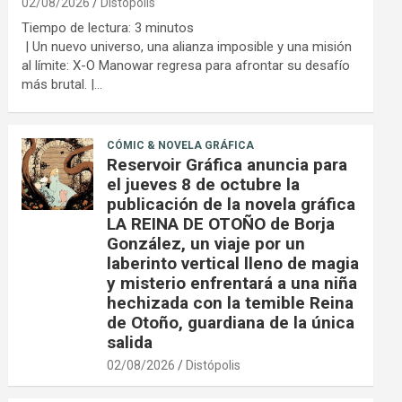
02/08/2026
Distópolis
Tiempo de lectura:
3
minutos
| Un nuevo universo, una alianza imposible y una misión
al límite: X-O Manowar regresa para afrontar su desafío
más brutal. |…
CÓMIC & NOVELA GRÁFICA
Reservoir Gráfica anuncia para
el jueves 8 de octubre la
publicación de la novela gráfica
LA REINA DE OTOÑO de Borja
González, un viaje por un
laberinto vertical lleno de magia
y misterio enfrentará a una niña
hechizada con la temible Reina
de Otoño, guardiana de la única
salida
02/08/2026
Distópolis