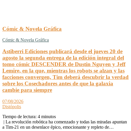
Cómic & Novela Gráfica
Cómic & Novela Gráfica
Astiberri Ediciones publicará desde el jueves 20 de
agosto la segunda entrega de la edición integral del
tomo cómic DESCENDER de Dustin Nguyen y Jeff
Lemire, en la que, mientras los robots se alzan y las
facciones convergen, Tim deberá descubrir la verdad
sobre los Cosechadores antes de que la galaxia
cambie para siempre
07/08/2026
Distópolis
Tiempo de lectura:
4
minutos
| La revolución robótica ha comenzado y todas las miradas apuntan
a Tim-21 en un desenlace épico, emocionante y repleto de…