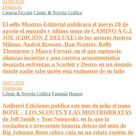
02/08/2026
Distópolis
Ciencia Ficción
Cómic & Novela Gráfica
El sello Moztros Editorial publicará el jueves 20 de
agosto el segundo y último tomo de CAMINO A G.I.
JOE (EDICIÓN Z DELUXE) de los autores Andrea
Milana, Andrei Bressan, Dan Watters, Kelly
Thompson y Marco Ferrari, en el que espionaje,
alianzas inciertas y una carrera armamentística
desatada enfrentan a Scarlett y Destro en un mundo
donde nadie sabe quién está realmente de su lado
29/07/2026
Distópolis
Cómic & Novela Gráfica
Fantasía
Humor
Astiberri Ediciones publica este mes de julio el tomo
BONE – LOS SCOUTS Y LAS MOSTRORRATAS
de Jeff Smith y Tom Sniegoski, en la que la
verdadera e irreverente historia detrás del mito de
Big Johnson Bone cobra vida en un relato repleto de