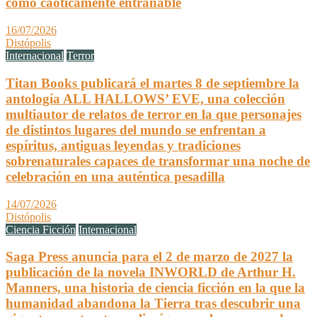
como caóticamente entrañable
16/07/2026
Distópolis
Internacional
Terror
Titan Books publicará el martes 8 de septiembre la
antología ALL HALLOWS’ EVE, una colección
multiautor de relatos de terror en la que personajes
de distintos lugares del mundo se enfrentan a
espíritus, antiguas leyendas y tradiciones
sobrenaturales capaces de transformar una noche de
celebración en una auténtica pesadilla
14/07/2026
Distópolis
Ciencia Ficción
Internacional
Saga Press anuncia para el 2 de marzo de 2027 la
publicación de la novela INWORLD de Arthur H.
Manners, una historia de ciencia ficción en la que la
humanidad abandona la Tierra tras descubrir una