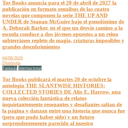
Tor Books anuncia para el 20 de abril de 2027 la
publicación en formato omnibus de las cuatro
novelas que componen la serie THE UP AND
UNDER de Seanan McGuire bajo el pseudónimo de
A. Deborah Barker, en el que un desvío camino a la
escuela conduce a dos jóvenes opuestos a un reino
subterráneo repleto de magia, criaturas imposibles y
grandes descubrimientos
04/08/2026
Distópolis
Fantasía
Internacional
Tor Books publicará el martes 20 de octubre la
antología THE SLANTWISE HISTORIES:
COLLECTED STORIES DE Alix E. Harrow, una
nueva colección fantástica de relatos
inquietantemente resonantes y desafiantes saltan de
la página y danzan entre una historia que nunca fue
(pero que pudo haber sido) y un futuro
sorprendentemente parecido al nuestro