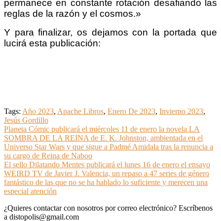
permanece en constante rotación desafiando las
reglas de la razón y el cosmos.»
Y para finalizar, os dejamos con la portada que
lucirá esta publicación:
Tags:
Año 2023
,
Apache Libros
,
Enero De 2023
,
Invierno 2023
,
Jesús Gordillo
Navegación
Planeta Cómic publicará el miércoles 11 de enero la novela LA
SOMBRA DE LA REINA de E. K. Johnston, ambientada en el
de
Universo Star Wars y que sigue a Padmé Amidala tras la renuncia a
entradas
su cargo de Reina de Naboo
El sello Dilatando Mentes publicará el lunes 16 de enero el ensayo
WEIRD TV de Javier J. Valencia, un repaso a 47 series de género
fantástico de las que no se ha hablado lo suficiente y merecen una
especial atención
¿Quieres contactar con nosotros por correo electrónico? Escríbenos
a distopolis@gmail.com