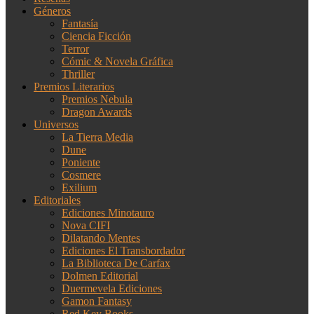
Géneros
Fantasía
Ciencia Ficción
Terror
Cómic & Novela Gráfica
Thriller
Premios Literarios
Premios Nebula
Dragon Awards
Universos
La Tierra Media
Dune
Poniente
Cosmere
Exilium
Editoriales
Ediciones Minotauro
Nova CIFI
Dilatando Mentes
Ediciones El Transbordador
La Biblioteca De Carfax
Dolmen Editorial
Duermevela Ediciones
Gamon Fantasy
Red Key Books