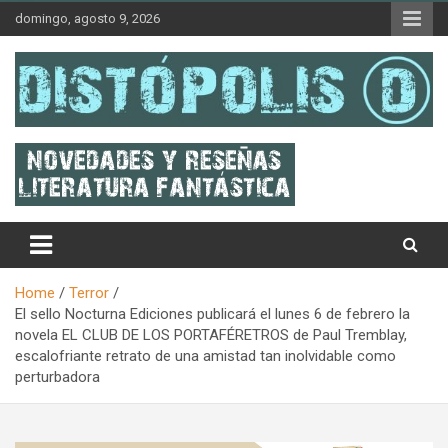
Skip
domingo, agosto 9, 2026
to
content
Novedades & Reseñas Sobre Literatura Fantástica
Distópolis
Home
Terror
El sello Nocturna Ediciones publicará el lunes 6 de febrero la
novela EL CLUB DE LOS PORTAFÉRETROS de Paul Tremblay,
escalofriante retrato de una amistad tan inolvidable como
perturbadora