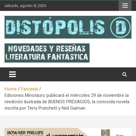
Skip
sábado, agosto 8, 2026
to
content
Novedades & Reseñas Sobre Literatura Fantástica
Distópolis
Home
Fantasía
Ediciones Minotauro publicará el miércoles 29 de noviembre la
reedición ilustrada de BUENOS PRESAGIOS, la conocida novela
escrita por Terry Pratchett y Neil Gaiman