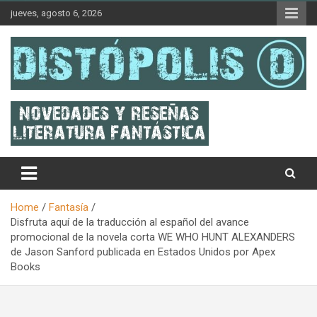
Skip
jueves, agosto 6, 2026
to
content
Novedades & Reseñas Sobre Literatura Fantástica
Distópolis
Home
Fantasía
Disfruta aquí de la traducción al español del avance
promocional de la novela corta WE WHO HUNT ALEXANDERS
de Jason Sanford publicada en Estados Unidos por Apex
Books