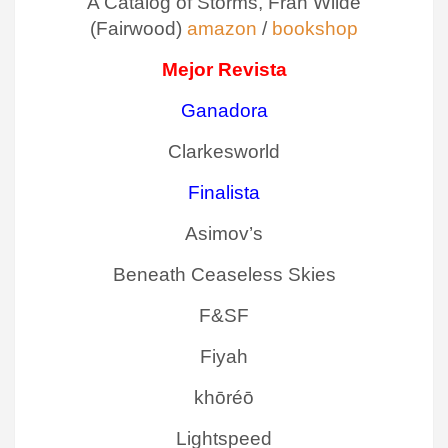
A Catalog of Storms, Fran Wilde
(Fairwood)
amazon
/
bookshop
Mejor Revista
Ganadora
Clarkesworld
Finalista
Asimov’s
Beneath Ceaseless Skies
F&SF
Fiyah
khōréō
Lightspeed