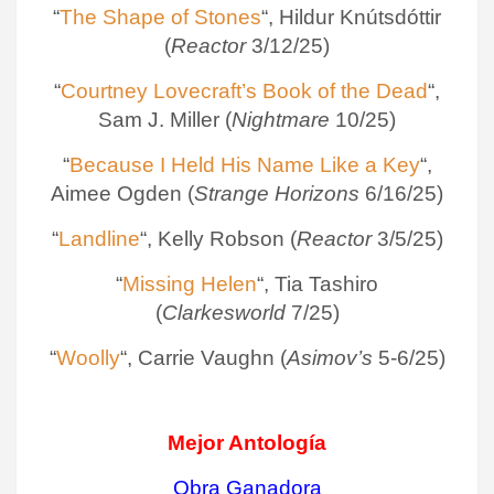
“
The Shape of Stones
“, Hildur Knútsdóttir
(
Reactor
3/12/25)
“
Courtney Lovecraft’s Book of the Dead
“,
Sam J. Miller (
Nightmare
10/25)
“
Because I Held His Name Like a Key
“,
Aimee Ogden (
Strange Horizons
6/16/25)
“
Landline
“, Kelly Robson (
Reactor
3/5/25)
“
Missing Helen
“, Tia Tashiro
(
Clarkesworld
7/25)
“
Woolly
“, Carrie Vaughn (
Asimov’s
5-6/25)
Mejor Antología
Obra Ganadora