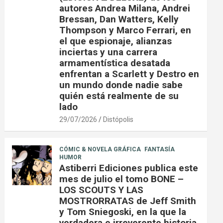
autores Andrea Milana, Andrei
Bressan, Dan Watters, Kelly
Thompson y Marco Ferrari, en
el que espionaje, alianzas
inciertas y una carrera
armamentística desatada
enfrentan a Scarlett y Destro en
un mundo donde nadie sabe
quién está realmente de su
lado
29/07/2026
Distópolis
CÓMIC & NOVELA GRÁFICA
FANTASÍA
HUMOR
Astiberri Ediciones publica este
mes de julio el tomo BONE –
LOS SCOUTS Y LAS
MOSTRORRATAS de Jeff Smith
y Tom Sniegoski, en la que la
verdadera e irreverente historia