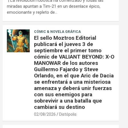
| La revolución robótica ha comenzado y todas las
miradas apuntan a Tim-21 en un desenlace épico,
emocionante y repleto de…
CÓMIC & NOVELA GRÁFICA
El sello Moztros Editorial
publicará el jueves 3 de
septiembre el primer tomo
cómic de VALIANT BEYOND: X-O
MANOWAR de los autores
Guillermo Fajardo y Steve
Orlando, en el que Aric de Dacia
se enfrentará a una misteriosa
amenaza y deberá unir fuerzas
con sus enemigos para
sobrevivir a una batalla que
cambiará su destino
02/08/2026
Distópolis