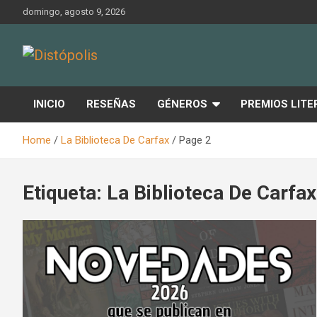
Skip
domingo, agosto 9, 2026
to
content
Novedades & Reseñas Sobre Literatura Fantástica
Distópolis
INICIO
RESEÑAS
GÉNEROS
PREMIOS LITE
Home
La Biblioteca De Carfax
Page 2
Etiqueta:
La Biblioteca De Carfax