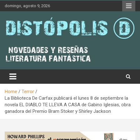
Skip
domingo, agosto 9, 2026
to
content
Novedades & Reseñas Sobre Literatura Fantástica
Distópolis
Home
Terror
La Biblioteca De Carfax publicará el lunes 8 de septiembre la
novela EL DIABLO TE LLEVA A CASA de Gabino Iglesias, obra
ganadora del Premio Bram Stoker y Shirley Jackson