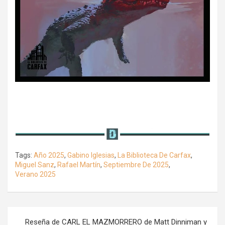
Tags:
Año 2025
,
Gabino Iglesias
,
La Biblioteca De Carfax
,
Miguel Sanz
,
Rafael Martín
,
Septiembre De 2025
,
Verano 2025
Navegación
Reseña de CARL EL MAZMORRERO de Matt Dinniman y