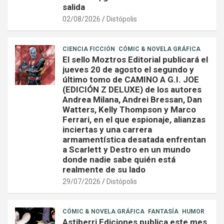
salida
02/08/2026
Distópolis
CIENCIA FICCIÓN
CÓMIC & NOVELA GRÁFICA
El sello Moztros Editorial publicará el
jueves 20 de agosto el segundo y
último tomo de CAMINO A G.I. JOE
(EDICIÓN Z DELUXE) de los autores
Andrea Milana, Andrei Bressan, Dan
Watters, Kelly Thompson y Marco
Ferrari, en el que espionaje, alianzas
inciertas y una carrera
armamentística desatada enfrentan
a Scarlett y Destro en un mundo
donde nadie sabe quién está
realmente de su lado
29/07/2026
Distópolis
CÓMIC & NOVELA GRÁFICA
FANTASÍA
HUMOR
Astiberri Ediciones publica este mes