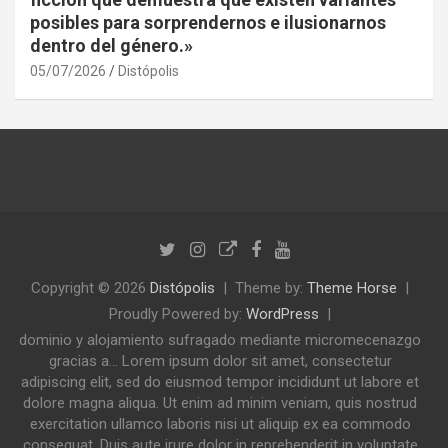
posibles para sorprendernos e ilusionarnos
dentro del género.»
05/07/2026
Distópolis
Copyright © 2026
Distópolis
Theme by:
Theme Horse
Proudly Powered by:
WordPress
dominio y alojamiento sufragado mediante micromecenazgo
gracias a... Lorem ipsum dolor sit amet, consectetur
adipiscing elit, sed do eiusmod tempor incididunt ut labore et
dolore magna aliqua. Ut enim ad minim veniam, quis nostrud
exercitation ullamco laboris nisi ut aliquip ex ea commodo
consequat. Duis aute irure dolor in reprehenderit in voluptate