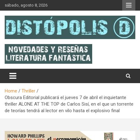
Skip
sábado, agosto 8, 2026
to
content
Novedades & Reseñas Sobre Literatura Fantástica
Distópolis
Home
Thriller
Obscura Editorial publicará el jueves 7 de abril el inquietante
thriller ALONE AT THE TOP de Carlos Sisí, en el que un torrente
de teorías tendrá al lector en vilo hasta el explosivo final