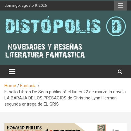
Skip
domingo, agosto 9, 2026
to
content
Novedades & Reseñas Sobre Literatura Fantástica
Distópolis
Home
Fantasía
El sello Libros De Seda publicará el lunes 22 de marzo la novela
LA BARAJA DE LOS PRESAGIOS de Christine Lynn Herman,
segunda entrega de EL GRIS