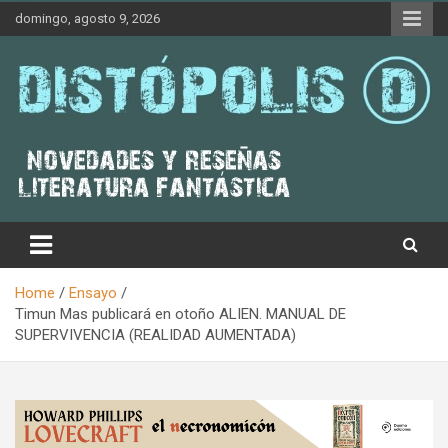
Skip
domingo, agosto 9, 2026
to
content
Novedades & Reseñas Sobre Literatura Fantástica
Distópolis
Home
Ensayo
Timun Mas publicará en otoño ALIEN. MANUAL DE
SUPERVIVENCIA (REALIDAD AUMENTADA)