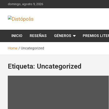
Skip
domingo, agosto 9, 2026
to
content
Novedades & Reseñas Sobre Literatura Fantástica
Distópolis
INICIO
RESEÑAS
GÉNEROS
PREMIOS LITE
Home
Uncategorized
Etiqueta:
Uncategorized