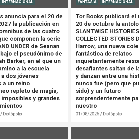
INTERNACIONAL
FANTASÍA
INTERNACIONAL
s anuncia para el 20 de
Tor Books publicará el
2027 la publicación en
20 de octubre la antol
omnibus de las cuatro
SLANTWISE HISTORIES
que componen la serie
COLLECTED STORIES DE
AND UNDER de Seanan
Harrow, una nueva col
bajo el pseudónimo de
fantástica de relatos
ah Barker, en el que un
inquietantemente reso
amino a la escuela
desafiantes saltan de l
a dos jóvenes
y danzan entre una his
 a un reino
nunca fue (pero que p
neo repleto de magia,
sido) y un futuro
s imposibles y grandes
sorprendentemente par
imientos
nuestro
Distópolis
01/08/2026
Distópolis