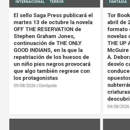
INTERNACIONAL
TERROR
FANTASÍA
El sello Saga Press publicará el
Tor Book
martes 13 de octubre la novela
abril de 
OFF THE RESERVATION de
formato 
Stephen Graham Jones,
novelas 
continuación de THE ONLY
THE UP 
GOOD INDIANS, en la que la
McGuire 
repatriación de los huesos de
A. Debor
un niño pies negros provocará
desvío c
que algo también regrese con
conduce 
los protagonistas
opuestos
subterrá
09/08/2026
Distópolis
criatura
descubr
04/08/2026