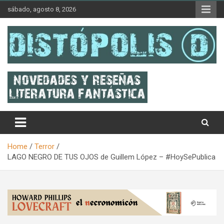
Skip
sábado, agosto 8, 2026
to
content
Novedades & Reseñas Sobre Literatura Fantástica
Distópolis
Home
Terror
LAGO NEGRO DE TUS OJOS de Guillem López – #HoySePublica