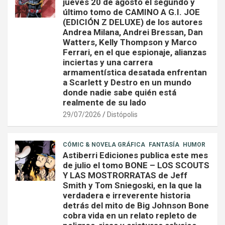
jueves 20 de agosto el segundo y
último tomo de CAMINO A G.I. JOE
(EDICIÓN Z DELUXE) de los autores
Andrea Milana, Andrei Bressan, Dan
Watters, Kelly Thompson y Marco
Ferrari, en el que espionaje, alianzas
inciertas y una carrera
armamentística desatada enfrentan
a Scarlett y Destro en un mundo
donde nadie sabe quién está
realmente de su lado
29/07/2026
Distópolis
CÓMIC & NOVELA GRÁFICA
FANTASÍA
HUMOR
Astiberri Ediciones publica este mes
de julio el tomo BONE – LOS SCOUTS
Y LAS MOSTRORRATAS de Jeff
Smith y Tom Sniegoski, en la que la
verdadera e irreverente historia
detrás del mito de Big Johnson Bone
cobra vida en un relato repleto de