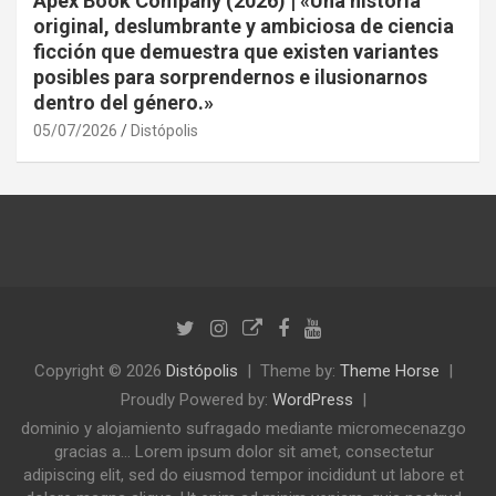
Apex Book Company (2026) | «Una historia
original, deslumbrante y ambiciosa de ciencia
ficción que demuestra que existen variantes
posibles para sorprendernos e ilusionarnos
dentro del género.»
05/07/2026
Distópolis
Copyright © 2026
Distópolis
Theme by:
Theme Horse
Proudly Powered by:
WordPress
dominio y alojamiento sufragado mediante micromecenazgo
gracias a... Lorem ipsum dolor sit amet, consectetur
adipiscing elit, sed do eiusmod tempor incididunt ut labore et