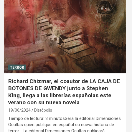
TERROR
Richard Chizmar, el coautor de LA CAJA DE
BOTONES DE GWENDY junto a Stephen
King, llega a las librerías españolas este
verano con su nueva novela
19/06/2024
Distópolis
Tiempo de lectura: 3 minutosSerá la editorial Dimensiones
Ocultas quien publique en español su nueva historia de
terror La editorial Dimensiones Ocultas publicará…