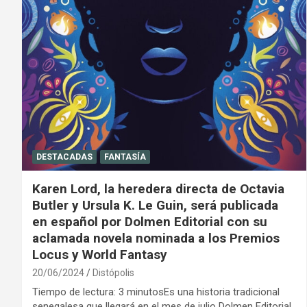
DESTACADAS
FANTASÍA
Karen Lord, la heredera directa de Octavia
Butler y Ursula K. Le Guin, será publicada
en español por Dolmen Editorial con su
aclamada novela nominada a los Premios
Locus y World Fantasy
20/06/2024
Distópolis
Tiempo de lectura: 3 minutosEs una historia tradicional
senegalesa que llegará en el mes de julio Dolmen Editorial