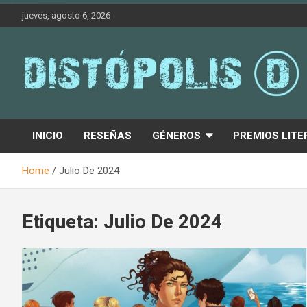
Skip
jueves, agosto 6, 2026
to
content
Novedades & Reseñas Sobre Literatura Fantástica
Distópolis
INICIO
RESEÑAS
GÉNEROS
PREMIOS LITE
Home
Julio De 2024
Etiqueta:
Julio De 2024