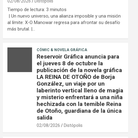
02/08/2026
Distópolis
Tiempo de lectura:
3
minutos
| Un nuevo universo, una alianza imposible y una misión
al límite: X-O Manowar regresa para afrontar su desafío
más brutal. |…
CÓMIC & NOVELA GRÁFICA
Reservoir Gráfica anuncia para
el jueves 8 de octubre la
publicación de la novela gráfica
LA REINA DE OTOÑO de Borja
González, un viaje por un
laberinto vertical lleno de magia
y misterio enfrentará a una niña
hechizada con la temible Reina
de Otoño, guardiana de la única
salida
02/08/2026
Distópolis