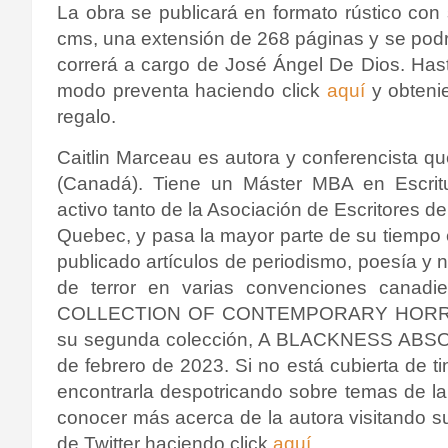
La obra se publicará en formato rústico co
cms, una extensión de 268 páginas y se podrá
correrá a cargo de José Ángel De Dios. Hast
modo preventa haciendo click
aquí
y obteni
regalo.
Caitlin Marceau es autora y conferencista qu
(Canadá).
Tiene un Máster MBA
en Escri
activo tanto de la Asociación de Escritores d
Quebec, y pasa la mayor parte de su tiempo es
publicado artículos de periodismo, poesía y no
de terror en varias convenciones canadie
COLLECTION OF CONTEMPORARY HORROR, e
su segunda colección, A BLACKNESS ABSOL
de febrero de 2023.
Si no está cubierta de 
encontrarla despotricando sobre temas de la
conocer más acerca de la autora visitando 
de Twitter haciendo click
aquí
.