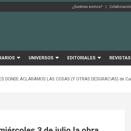
¿Quiénes somos?
Colaboración
RARIOS
UNIVERSOS
EDITORIALES
REVISTAS
AQUÍ ES DONDE ACLARAMOS LAS COSAS (Y OTRAS DESGRACIAS) de Caitli
iércoles 3 de julio la obra