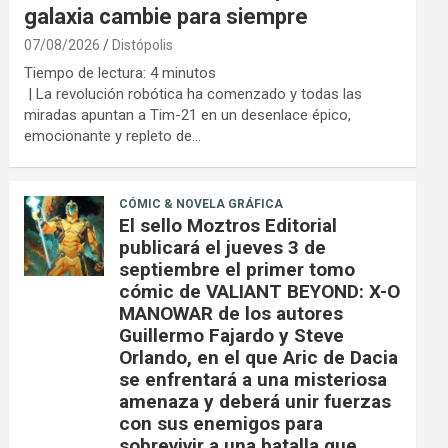
galaxia cambie para siempre
07/08/2026
Distópolis
Tiempo de lectura:
4
minutos
| La revolución robótica ha comenzado y todas las
miradas apuntan a Tim-21 en un desenlace épico,
emocionante y repleto de…
CÓMIC & NOVELA GRÁFICA
El sello Moztros Editorial
publicará el jueves 3 de
septiembre el primer tomo
cómic de VALIANT BEYOND: X-O
MANOWAR de los autores
Guillermo Fajardo y Steve
Orlando, en el que Aric de Dacia
se enfrentará a una misteriosa
amenaza y deberá unir fuerzas
con sus enemigos para
sobrevivir a una batalla que