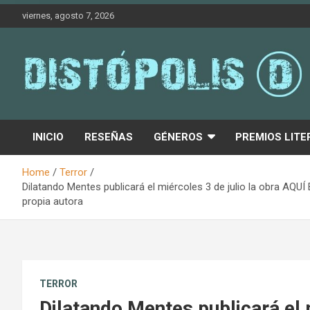
Skip
viernes, agosto 7, 2026
to
content
Novedades & Reseñas Sobre Literatura Fantástica
Distópolis
INICIO
RESEÑAS
GÉNEROS
PREMIOS LITE
Home
Terror
Dilatando Mentes publicará el miércoles 3 de julio la obra 
propia autora
TERROR
Dilatando Mentes publicará el m