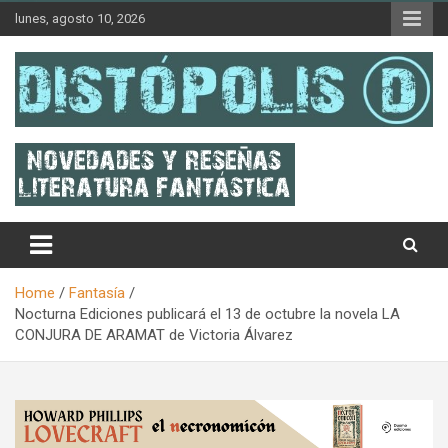
Skip
lunes, agosto 10, 2026
to
content
Novedades & Reseñas Sobre Literatura Fantástica
Distópolis
Home
Fantasía
Nocturna Ediciones publicará el 13 de octubre la novela LA
CONJURA DE ARAMAT de Victoria Álvarez