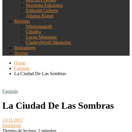
Nocturna Ediciones
Editorial Cerbero
Alianza Runas
Revistas
Windumanoth
Cthulhu
Locus Magazine
ClarkesWorld Magazine
Ilustradores
Acceso
Home
Fantasía
La Ciudad De Las Sombras
Fantasía
La Ciudad De Las Sombras
13/11/2017
Distópolis
Tiempo de lectura:
2
minutos