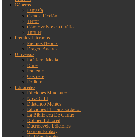
Géneros
Fantasía
Ciencia Ficción
Terror
Cómic & Novela Gráfica
Thriller
Premios Literarios
Premios Nebula
Dragon Awards
Universos
La Tierra Media
Dune
Poniente
Cosmere
Exilium
Editoriales
Ediciones Minotauro
Nova CIFI
Dilatando Mentes
Ediciones El Transbordador
La Biblioteca De Carfax
Dolmen Editorial
Duermevela Ediciones
Gamon Fantasy
Red Key Books