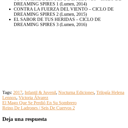
DREAMING SPIRES 1 (Lumen, 2014)
CONTRA LA FUERZA DEL VIENTO – CICLO DE
DREAMING SPIRES 2 (Lumen, 2015)
EL SABOR DE TUS HERIDAS – CICLO DE
DREAMING SPIRES 3 (Lumen, 2016)
Tags:
2017
,
Infantil & Juvenil
,
Nocturna Ediciones
,
Trilogía Helena
Lennox
,
Victoria Álvarez
Navegación
El Mago Que Se Perdió En Su Sombrero
Reino De Ladrones / Seis De Cuervos 2
de
entradas
Deja una respuesta