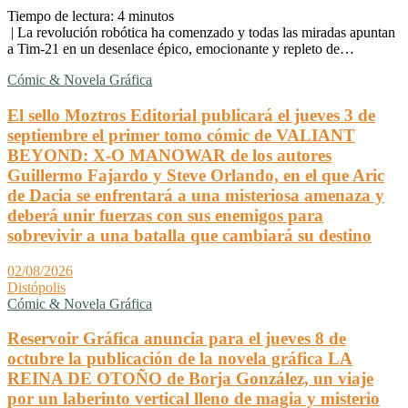
Tiempo de lectura:
4
minutos
| La revolución robótica ha comenzado y todas las miradas apuntan
a Tim-21 en un desenlace épico, emocionante y repleto de…
Cómic & Novela Gráfica
El sello Moztros Editorial publicará el jueves 3 de
septiembre el primer tomo cómic de VALIANT
BEYOND: X-O MANOWAR de los autores
Guillermo Fajardo y Steve Orlando, en el que Aric
de Dacia se enfrentará a una misteriosa amenaza y
deberá unir fuerzas con sus enemigos para
sobrevivir a una batalla que cambiará su destino
02/08/2026
Distópolis
Cómic & Novela Gráfica
Reservoir Gráfica anuncia para el jueves 8 de
octubre la publicación de la novela gráfica LA
REINA DE OTOÑO de Borja González, un viaje
por un laberinto vertical lleno de magia y misterio