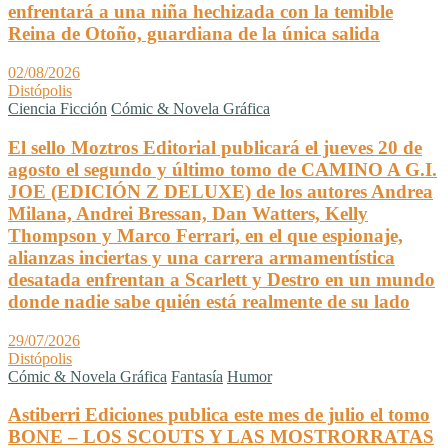
enfrentará a una niña hechizada con la temible
Reina de Otoño, guardiana de la única salida
02/08/2026
Distópolis
Ciencia Ficción
Cómic & Novela Gráfica
El sello Moztros Editorial publicará el jueves 20 de
agosto el segundo y último tomo de CAMINO A G.I.
JOE (EDICIÓN Z DELUXE) de los autores Andrea
Milana, Andrei Bressan, Dan Watters, Kelly
Thompson y Marco Ferrari, en el que espionaje,
alianzas inciertas y una carrera armamentística
desatada enfrentan a Scarlett y Destro en un mundo
donde nadie sabe quién está realmente de su lado
29/07/2026
Distópolis
Cómic & Novela Gráfica
Fantasía
Humor
Astiberri Ediciones publica este mes de julio el tomo
BONE – LOS SCOUTS Y LAS MOSTRORRATAS