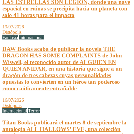
LAS ESTRELLAS SON LEGIÓN, donde una nave
espacial en ruinas se precipita hacia un planeta con
solo 41 horas para el impacto
19/07/2026
Distópolis
Fantasía
Internacional
DAW Books acaba de publicar la novela THE
DRAGON HAS SOME COMPLAINTS de John
Wiswell, el reconocido autor de ALGUIEN EN
QUIEN ANIDAR, en una historia que sigue a un
dragón de tres cabezas cuyas personalidades
opuestas lo convierten en un héroe tan poderoso
como caóticamente entrañable
16/07/2026
Distópolis
Internacional
Terror
Titan Books publicará el martes 8 de septiembre la
antología ALL HALLOWS’ EVE, una colección