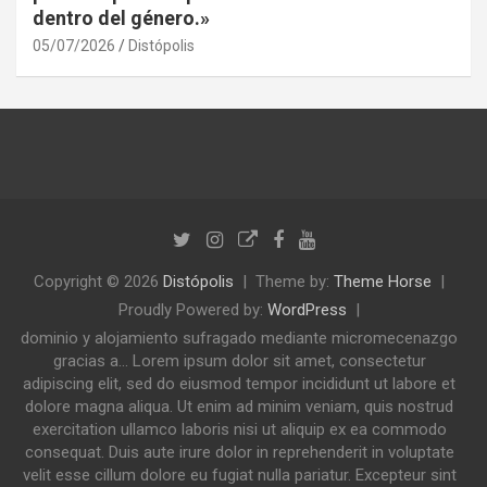
dentro del género.»
05/07/2026
Distópolis
Copyright © 2026
Distópolis
Theme by:
Theme Horse
Proudly Powered by:
WordPress
dominio y alojamiento sufragado mediante micromecenazgo
gracias a... Lorem ipsum dolor sit amet, consectetur
adipiscing elit, sed do eiusmod tempor incididunt ut labore et
dolore magna aliqua. Ut enim ad minim veniam, quis nostrud
exercitation ullamco laboris nisi ut aliquip ex ea commodo
consequat. Duis aute irure dolor in reprehenderit in voluptate
velit esse cillum dolore eu fugiat nulla pariatur. Excepteur sint