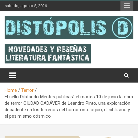
Skip
sábado, agosto 8, 2026
to
content
Novedades & Reseñas Sobre Literatura Fantástica
Distópolis
Home
Terror
El sello Dilatando Mentes publicará el martes 10 de junio la obra
de terror CIUDAD CADÁVER de Leandro Pinto, una exploración
decadente en los terrenos del horror ontológico, el nihilismo y
el pesimismo cósmico