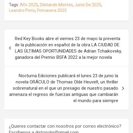
Tags:
Año 2025
,
Dilatando Mentes
,
Junio De 2025
,
Leandro Pinto
,
Primavera 2025
Navegación
Red Key Books abre el viernes 23 de mayo la preventa
de
de la publicación en español de la obra LA CIUDAD DE
LAS ÚLTIMAS OPORTUNIDADES de Adrian Tchaikovsky,
entradas
ganadora del Premio BSFA 2022 a la mejor novela
Nocturna Ediciones publicará el lunes 23 de junio la
novela ORÁCULO de Thomas Olde Heuvelt, un thriller
sobrenatural en el que un presagio de nuestro pasado
amenaza el regreso de fuerzas antiguas que cambiarán
el mundo para siempre
¿Quieres contactar con nosotros por correo electrónico?
Escríbenos a distopolis@gmail.com