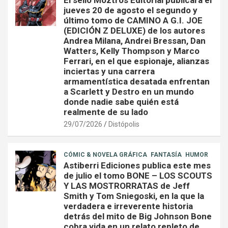
El sello Moztros Editorial publicará el
jueves 20 de agosto el segundo y
último tomo de CAMINO A G.I. JOE
(EDICIÓN Z DELUXE) de los autores
Andrea Milana, Andrei Bressan, Dan
Watters, Kelly Thompson y Marco
Ferrari, en el que espionaje, alianzas
inciertas y una carrera
armamentística desatada enfrentan
a Scarlett y Destro en un mundo
donde nadie sabe quién está
realmente de su lado
29/07/2026
Distópolis
CÓMIC & NOVELA GRÁFICA
FANTASÍA
HUMOR
Astiberri Ediciones publica este mes
de julio el tomo BONE – LOS SCOUTS
Y LAS MOSTRORRATAS de Jeff
Smith y Tom Sniegoski, en la que la
verdadera e irreverente historia
detrás del mito de Big Johnson Bone
cobra vida en un relato repleto de