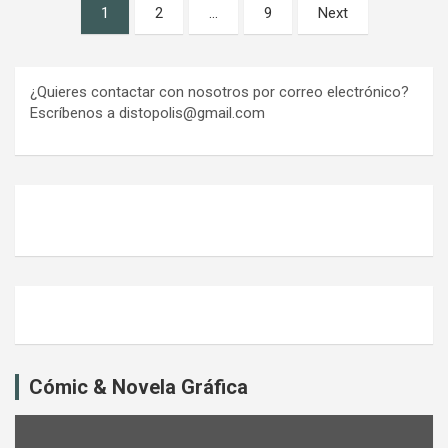
Paginación
1
2
…
9
Next
de
entradas
¿Quieres contactar con nosotros por correo electrónico?
Escríbenos a distopolis@gmail.com
Cómic & Novela Gráfica