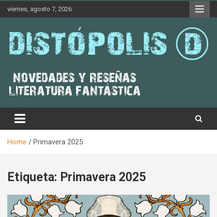
Skip
viernes, agosto 7, 2026
to
content
Novedades & Reseñas Sobre Literatura Fantástica
Distópolis
Home
Primavera 2025
Etiqueta:
Primavera 2025