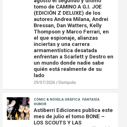
agosto el segundo y último
tomo de CAMINO A G.I. JOE
(EDICIÓN Z DELUXE) de los
autores Andrea Milana, Andrei
Bressan, Dan Watters, Kelly
Thompson y Marco Ferrari, en
el que espionaje, alianzas
inciertas y una carrera
armamentística desatada
enfrentan a Scarlett y Destro en
un mundo donde nadie sabe
quién está realmente de su
lado
29/07/2026
Distópolis
CÓMIC & NOVELA GRÁFICA
FANTASÍA
HUMOR
Astiberri Ediciones publica este
mes de julio el tomo BONE –
LOS SCOUTS Y LAS