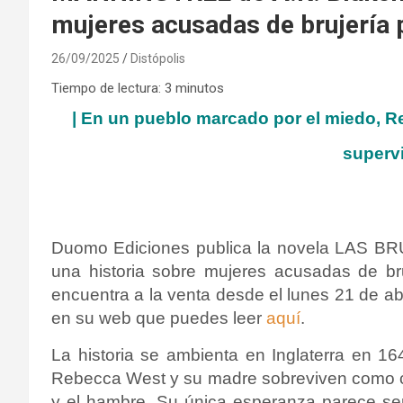
mujeres acusadas de brujería po
26/09/2025
Distópolis
Tiempo de lectura:
3
minutos
|
En un pueblo marcado por el miedo, Reb
supervi
Duomo Ediciones publica la novela LAS 
una historia sobre mujeres acusadas de bruj
encuentra a la venta desde el lunes 21 de ab
en su web que puedes leer
aquí
.
La historia se ambienta en Inglaterra en 1
Rebecca West y su madre sobreviven como c
y el hambre. Su única esperanza parece se