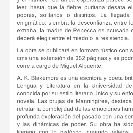
leer, hasta que la fiebre puritana desata 
pobres, solitarios o distintos. La lleg
enigmático, siembra la desconfianza entre 
extraña, la madre de Rebecca es acusada de 
deberá elegir entre el miedo o la resistencia.
La obra se publicará en formato rústico con
cms una extensión de 352 páginas y se podrá
corre a cargo de Miguel Alpuente.
A. K. Blakemore es una escritora y poeta brit
Lengua y Literatura en la Universidad d
conocida por su estilo literario único y su en
novela, Las brujas de Manningtree, destac
retratar la complejidad de las emociones hu
profunda exploración del pasado con una sens
y las dinámicas de poder. Su obra ha sid
literario con lo histórico, creando relato