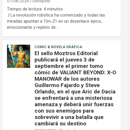
07/08/2026
Distópolis
Tiempo de lectura:
4
minutos
| La revolución robótica ha comenzado y todas las
miradas apuntan a Tim-21 en un desenlace épico,
emocionante y repleto de…
CÓMIC & NOVELA GRÁFICA
El sello Moztros Editorial
publicará el jueves 3 de
septiembre el primer tomo
cómic de VALIANT BEYOND: X-O
MANOWAR de los autores
Guillermo Fajardo y Steve
Orlando, en el que Aric de Dacia
se enfrentará a una misteriosa
amenaza y deberá unir fuerzas
con sus enemigos para
sobrevivir a una batalla que
cambiará su destino