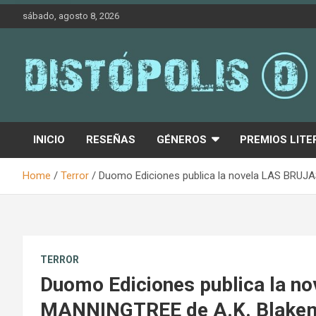
Skip
sábado, agosto 8, 2026
to
content
Novedades & Reseñas Sobre Literatura Fantástica
Distópolis
INICIO
RESEÑAS
GÉNEROS
PREMIOS LITE
Home
Terror
Duomo Ediciones publica la novela LAS BRUJAS 
TERROR
Duomo Ediciones publica la n
MANNINGTREE de A.K. Blakemo