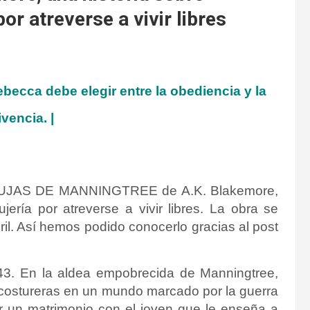
r atreverse a vivir libres
ecca debe elegir entre la obediencia y la
vencia. |
BRUJAS DE MANNINGTREE de A.K. Blakemore,
ería por atreverse a vivir libres
. La obra se
ril. Así hemos podido conocerlo gracias al post
643. En la aldea empobrecida de Manningtree,
ostureras en un mundo marcado por la guerra
r un matrimonio con el joven que le enseña a