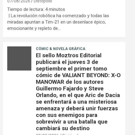
07/08/2026
Distópolis
Tiempo de lectura:
4
minutos
| La revolución robótica ha comenzado y todas las
miradas apuntan a Tim-21 en un desenlace épico,
emocionante y repleto de…
CÓMIC & NOVELA GRÁFICA
El sello Moztros Editorial
publicará el jueves 3 de
septiembre el primer tomo
cómic de VALIANT BEYOND: X-O
MANOWAR de los autores
Guillermo Fajardo y Steve
Orlando, en el que Aric de Dacia
se enfrentará a una misteriosa
amenaza y deberá unir fuerzas
con sus enemigos para
sobrevivir a una batalla que
cambiará su destino