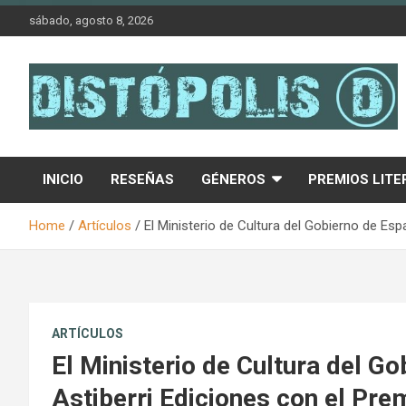
Skip
sábado, agosto 8, 2026
to
content
Novedades & Reseñas Sobre Literatura Fantástica
Distópolis
INICIO
RESEÑAS
GÉNEROS
PREMIOS LITE
Home
Artículos
El Ministerio de Cultura del Gobierno de Esp
ARTÍCULOS
El Ministerio de Cultura del G
Astiberri Ediciones con el Pre