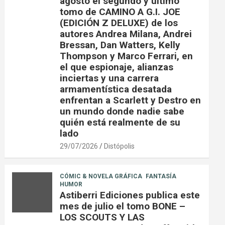
agosto el segundo y último
tomo de CAMINO A G.I. JOE
(EDICIÓN Z DELUXE) de los
autores Andrea Milana, Andrei
Bressan, Dan Watters, Kelly
Thompson y Marco Ferrari, en
el que espionaje, alianzas
inciertas y una carrera
armamentística desatada
enfrentan a Scarlett y Destro en
un mundo donde nadie sabe
quién está realmente de su
lado
29/07/2026
Distópolis
CÓMIC & NOVELA GRÁFICA
FANTASÍA
HUMOR
Astiberri Ediciones publica este
mes de julio el tomo BONE –
LOS SCOUTS Y LAS