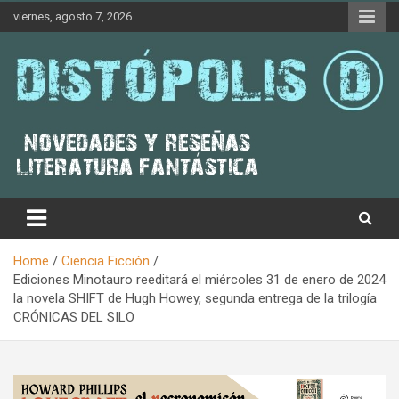
Skip
viernes, agosto 7, 2026
to
content
Novedades & Reseñas Sobre Literatura Fantástica
Distópolis
Home
Ciencia Ficción
Ediciones Minotauro reeditará el miércoles 31 de enero de 2024
la novela SHIFT de Hugh Howey, segunda entrega de la trilogía
CRÓNICAS DEL SILO