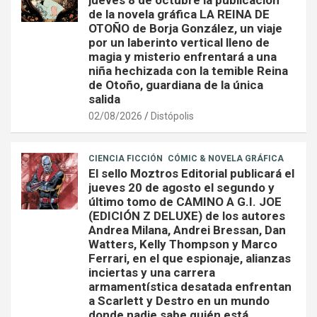
de la novela gráfica LA REINA DE
OTOÑO de Borja González, un viaje
por un laberinto vertical lleno de
magia y misterio enfrentará a una
niña hechizada con la temible Reina
de Otoño, guardiana de la única
salida
02/08/2026
Distópolis
CIENCIA FICCIÓN
CÓMIC & NOVELA GRÁFICA
El sello Moztros Editorial publicará el
jueves 20 de agosto el segundo y
último tomo de CAMINO A G.I. JOE
(EDICIÓN Z DELUXE) de los autores
Andrea Milana, Andrei Bressan, Dan
Watters, Kelly Thompson y Marco
Ferrari, en el que espionaje, alianzas
inciertas y una carrera
armamentística desatada enfrentan
a Scarlett y Destro en un mundo
donde nadie sabe quién está