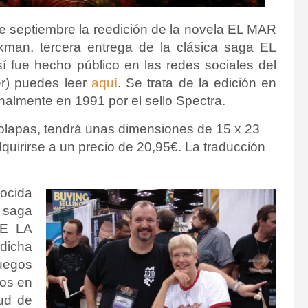
de septiembre la reedición de la novela EL MAR
an, tercera entrega de la clásica saga EL
e hecho público en las redes sociales del
ter) puedes leer
aquí
.
Se trata de la edición en
nalmente en 1991 por el sello
Spectra.
solapas, tendrá unas dimensiones de 15 x 23
uirirse a un precio de 20,95€. La traducción
ocida
a saga
DE LA
dicha
uegos
ros en
tud de