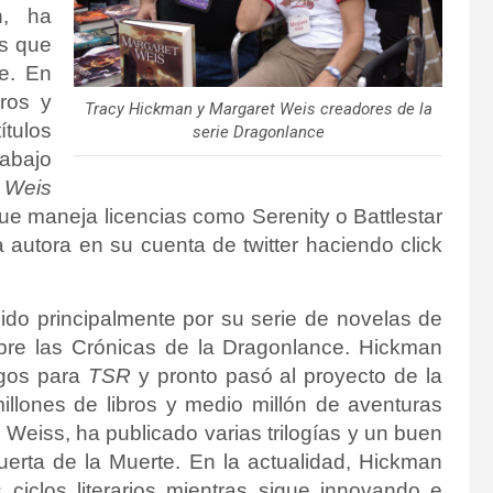
n, ha
as que
e. En
bros y
Tracy Hickman y Margaret Weis creadores de la
tulos
serie Dragonlance
rabajo
 Weis
ue maneja licencias como Serenity o Battlestar
autora en su cuenta de twitter haciendo click
ido principalmente por su serie de novelas de
obre las Crónicas de la Dragonlance. Hickman
egos para
TSR
y pronto pasó al proyecto de la
lones de libros y medio millón de aventuras
 Weiss, ha publicado varias trilogías y un buen
uerta de la Muerte. En la actualidad, Hickman
iclos literarios mientras sigue innovando e