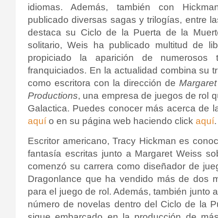
idiomas. Además, también con Hickma
publicado diversas sagas y trilogías, entre l
destaca su Ciclo de la Puerta de la Muert
solitario, Weis ha publicado multitud de li
propiciado la aparición de numerosos tí
franquiciados. En la actualidad combina su t
como escritora con la dirección de
Margaret
Productions
, una empresa de juegos de rol q
Galactica.
Puedes conocer más acerca de la 
aquí
o en su página web haciendo click
aquí
.
Escritor americano, Tracy Hickman es conoc
fantasía escritas junto a Margaret Weiss s
comenzó su carrera como diseñador de ju
Dragonlance que ha vendido más de dos mil
para el juego de rol. Además, también junto a
número de novelas dentro del Ciclo de la P
sigue embarcado en la producción de más c