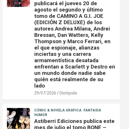
publicará el jueves 20 de
agosto el segundo y último
tomo de CAMINO A G.I. JOE
(EDICIÓN Z DELUXE) de los
autores Andrea Milana, Andrei
Bressan, Dan Watters, Kelly
Thompson y Marco Ferrari, en
el que espionaje, alianzas
inciertas y una carrera
armamentística desatada
enfrentan a Scarlett y Destro en
un mundo donde nadie sabe
quién está realmente de su
lado
29/07/2026
Distópolis
CÓMIC & NOVELA GRÁFICA
FANTASÍA
HUMOR
Astiberri Ediciones publica este
mes de julio el tomo BONE –