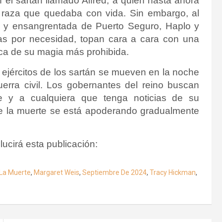
 el sartán llamado Alfred, a quien hasta ahora
 raza que quedaba con vida. Sin embargo, al
ta y ensangrentada de Puerto Seguro, Haplo y
as por necesidad, topan cara a cara con una
ica de su magia más prohibida.
 ejércitos de los sartán se mueven en la noche
erra civil. Los gobernantes del reino buscan
e y a cualquiera que tenga noticias de su
que la muerte se está apoderando gradualmente
lucirá esta publicación:
 La Muerte
,
Margaret Weis
,
Septiembre De 2024
,
Tracy Hickman
,