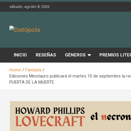
Skip
sábado, agosto 8, 2026
to
content
Novedades & Reseñas Sobre Literatura Fantástica
Distópolis
INICIO
RESEÑAS
GÉNEROS
PREMIOS LITE
Home
Fantasía
Ediciones Minotauro publicará el martes 10 de septiembre la r
PUERTA DE LA MUERTE