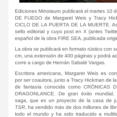
Ediciones Minotauro publicará el martes 10 
DE FUEGO de Margaret Weis y Tracy Hickm
CICLO DE LA PUERTA DE LA MUERTE. Así fu
sello editorial y cuyo post en X (antes Twit
español de la obra FIRE SEA, publicada origi
La obra se publicará en formato rústico con 
cm, una extensión de 400 páginas y podrá adq
corre a cargo de
Hernán Sabaté Vargas
.
Escritora americana, Margaret Weis es con
por ser coautora, junto a Tracy Hickman de l
de fantasía conocida como CRÓNICAS 
DRAGONLANCE. De gran éxito mundial, 
saga, que es un proyecto de la casa de j
TSR
, ha vendido más de dos millones de lib
todo el mundo y ha sido traducido a multi