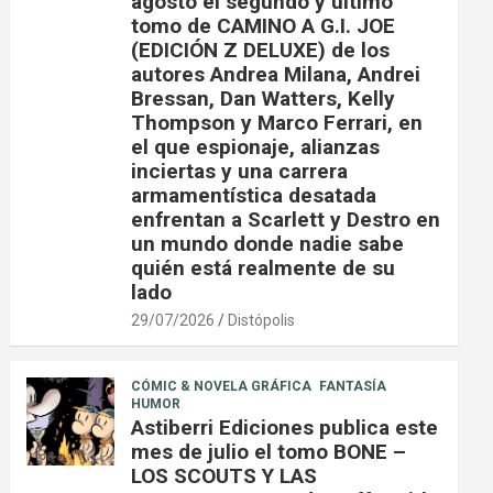
agosto el segundo y último
tomo de CAMINO A G.I. JOE
(EDICIÓN Z DELUXE) de los
autores Andrea Milana, Andrei
Bressan, Dan Watters, Kelly
Thompson y Marco Ferrari, en
el que espionaje, alianzas
inciertas y una carrera
armamentística desatada
enfrentan a Scarlett y Destro en
un mundo donde nadie sabe
quién está realmente de su
lado
29/07/2026
Distópolis
CÓMIC & NOVELA GRÁFICA
FANTASÍA
HUMOR
Astiberri Ediciones publica este
mes de julio el tomo BONE –
LOS SCOUTS Y LAS