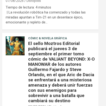
07/08/2026
Distópolis
Tiempo de lectura:
4
minutos
| La revolución robótica ha comenzado y todas las
miradas apuntan a Tim-21 en un desenlace épico,
emocionante y repleto de…
CÓMIC & NOVELA GRÁFICA
El sello Moztros Editorial
publicará el jueves 3 de
septiembre el primer tomo
cómic de VALIANT BEYOND: X-O
MANOWAR de los autores
Guillermo Fajardo y Steve
Orlando, en el que Aric de Dacia
se enfrentará a una misteriosa
amenaza y deberá unir fuerzas
con sus enemigos para
sobrevivir a una batalla que
cambiará su destino