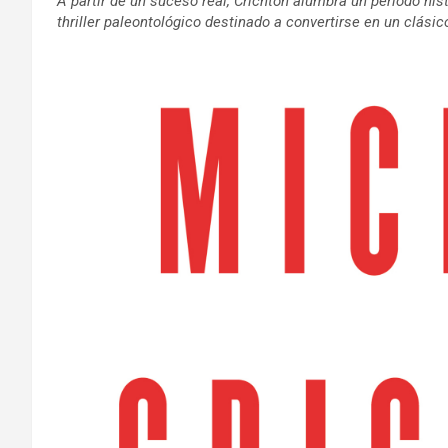
A partir de un suceso real, Crichton alumbra un período hi
thriller paleontológico destinado a convertirse en un clási