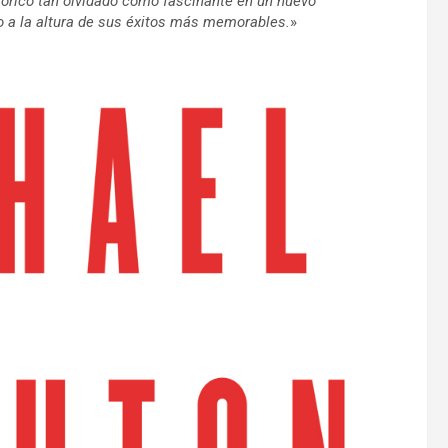
stórico tan olvidado como fascinante en un nuevo
co a la altura de sus éxitos más memorables.
»