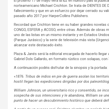
El próximo 17 de mayo verá la luz en nuestro país la public
norteamericano Michael Crichton. Se trata de DIENTES DE 
fallecimiento y que en un esfuerzo por dejar cerrado su valio
pasado año 2017 por HarperCollins Publishers.
Recordad que Crichton tiene en su haber grandes nov
CONGO, ESFERA y ACOSO, entre otras. Además de obras mara
uno de las listas en un mismo instante y en Estados Unidos:
(Parque Jurásico) y la serie de televisión más vista (Urgenc
alcanzar este destacado éxito.
Plaza & Janés será la editorial encargada de hacerlo llegar 
Gabriel Dols Gallardo, en formato rústico con solapas, con 
A continuación podéis disfrutar de la sinopsis y la portada:
«
1876. Tribus de indios en pie de guerra asolan los territor
hostil llegan las expediciones dirigidas por dos paleontólo
William Johnson, un universitario rico y consentido, se inc
sospecha de sus intenciones y le abandona, William se une
punto de hacer un descubrimiento histórico que deberá def