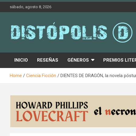
Skip
sábado, agosto 8, 2026
to
content
Novedades & Reseñas Sobre Literatura Fantástica
Distópolis
INICIO
RESEÑAS
GÉNEROS
PREMIOS LITE
Home
Ciencia Ficción
DIENTES DE DRAGÓN, la novela póstuma