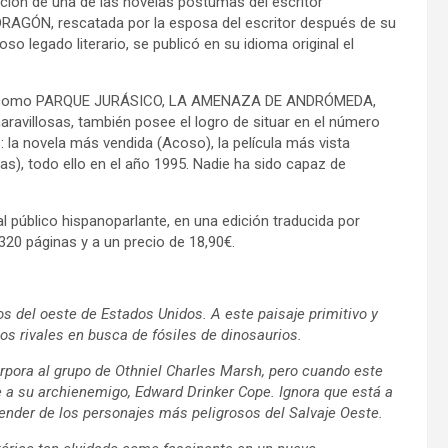
ación de una de las novelas póstumas del escritor
DRAGÓN, rescatada por la esposa del escritor después de su
so legado literario, se publicó en su idioma original el
elas como PARQUE JURÁSICO, LA AMENAZA DE ANDRÓMEDA,
villosas, también posee el logro de situar en el número
 la novela más vendida (Acoso), la película más vista
ias), todo ello en el año 1995. Nadie ha sido capaz de
al público hispanoparlante, en una edición traducida por
320 páginas y a un precio de 18,90€.
ios del oeste de Estados Unidos. A este paisaje primitivo y
gos rivales en busca de fósiles de dinosaurios.
orpora al grupo de Othniel Charles Marsh, pero cuando este
 a su archienemigo, Edward Drinker Cope. Ignora que está a
ender de los personajes más peligrosos del Salvaje Oeste.