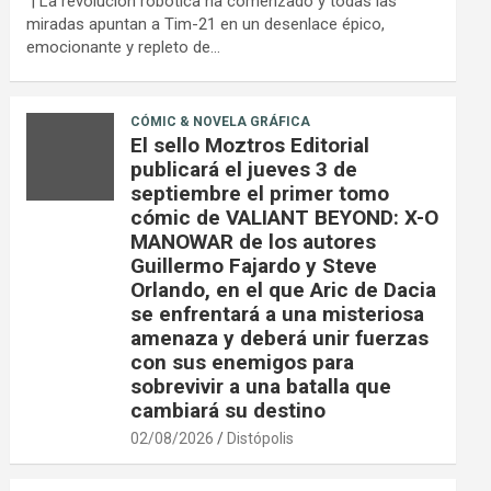
| La revolución robótica ha comenzado y todas las
miradas apuntan a Tim-21 en un desenlace épico,
emocionante y repleto de…
CÓMIC & NOVELA GRÁFICA
El sello Moztros Editorial
publicará el jueves 3 de
septiembre el primer tomo
cómic de VALIANT BEYOND: X-O
MANOWAR de los autores
Guillermo Fajardo y Steve
Orlando, en el que Aric de Dacia
se enfrentará a una misteriosa
amenaza y deberá unir fuerzas
con sus enemigos para
sobrevivir a una batalla que
cambiará su destino
02/08/2026
Distópolis