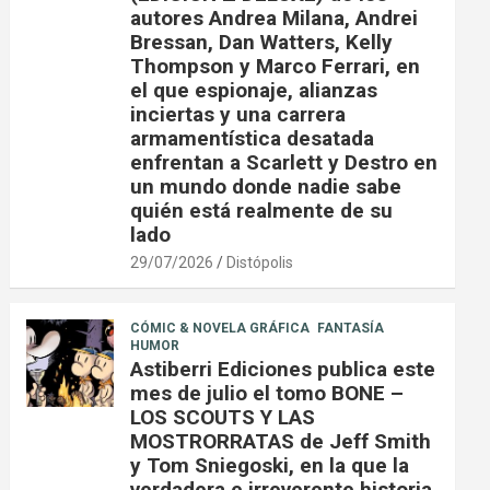
autores Andrea Milana, Andrei
Bressan, Dan Watters, Kelly
Thompson y Marco Ferrari, en
el que espionaje, alianzas
inciertas y una carrera
armamentística desatada
enfrentan a Scarlett y Destro en
un mundo donde nadie sabe
quién está realmente de su
lado
29/07/2026
Distópolis
CÓMIC & NOVELA GRÁFICA
FANTASÍA
HUMOR
Astiberri Ediciones publica este
mes de julio el tomo BONE –
LOS SCOUTS Y LAS
MOSTRORRATAS de Jeff Smith
y Tom Sniegoski, en la que la
verdadera e irreverente historia