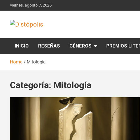
Skip
viernes, agosto 7, 2026
to
content
Novedades & Reseñas Sobre Literatura Fantástica
Distópolis
INICIO
RESEÑAS
GÉNEROS
PREMIOS LITE
Home
Mitología
Categoría:
Mitología