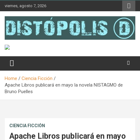
Skip
viernes, agosto 7, 2026
to
content
Novedades & Reseñas Sobre Literatura Fantástica
Distópolis
Home
Ciencia Ficción
Apache Libros publicará en mayo la novela NISTAGMO de
Bruno Puelles
CIENCIA FICCIÓN
Apache Libros publicará en mayo