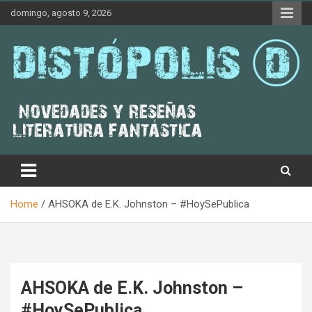
Skip
domingo, agosto 9, 2026
to
content
Novedades & Reseñas Sobre Literatura Fantástica
Distópolis
Home
AHSOKA de E.K. Johnston – #HoySePublica
AHSOKA de E.K. Johnston –
#HoySePublica