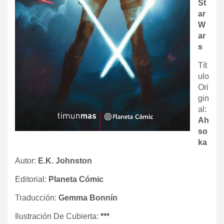
St
ar
W
ar
s
Tít
ulo
Ori
gin
al:
Ah
so
ka
Autor:
E.K. Johnston
Editorial:
Planeta Cómic
Traducción:
Gemma Bonnín
Ilustración De Cubierta:
***