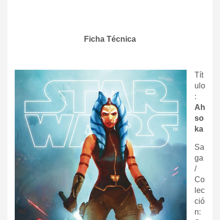
Ficha Técnica
Tít
ulo
:
Ah
so
ka
Sa
ga
/
Co
lec
ció
n: