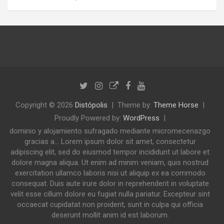
Copyright © 2026
Distópolis
Theme by:
Theme Horse
Proudly Powered by:
WordPress
dominio y alojamiento sufragado mediante micromecenazgo
gracias a... Lorem ipsum dolor sit amet, consectetur
adipiscing elit, sed do eiusmod tempor incididunt ut labore et
dolore magna aliqua. Ut enim ad minim veniam, quis nostrud
exercitation ullamco laboris nisi ut aliquip ex ea commodo
consequat. Duis aute irure dolor in reprehenderit in voluptate
velit esse cillum dolore eu fugiat nulla pariatur. Excepteur sint
occaecat cupidatat non proident, sunt in culpa qui officia
deserunt mollit anim id est laborum.