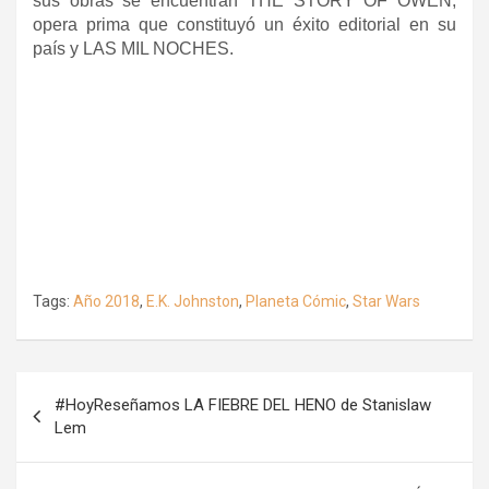
sus obras se encuentran THE STORY OF OWEN,
opera prima que constituyó un éxito editorial en su
país y LAS MIL NOCHES.
Tags:
Año 2018
,
E.K. Johnston
,
Planeta Cómic
,
Star Wars
Navegación
#HoyReseñamos LA FIEBRE DEL HENO de Stanislaw
de
Lem
entradas