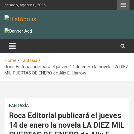
Skip
sábado, agosto 8, 2026
to
content
Novedades & Reseñas Sobre Literatura Fantástica
Distópolis
Home
Fantasía
Roca Editorial publicará el jueves 14 de enero la novela LA DIEZ
MIL PUERTAS DE ENERO de Alix E. Harrow
FANTASÍA
Roca Editorial publicará el jueves
14 de enero la novela LA DIEZ MIL