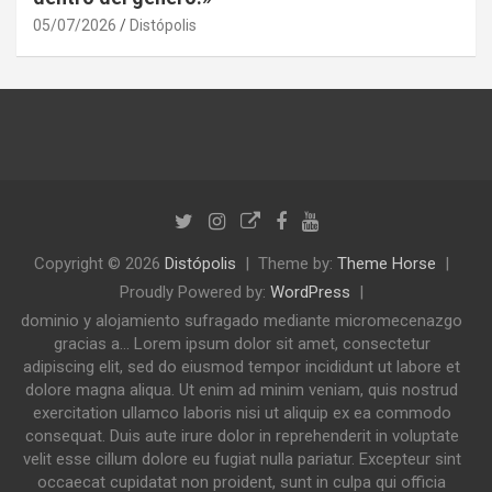
05/07/2026
Distópolis
Copyright © 2026
Distópolis
Theme by:
Theme Horse
Proudly Powered by:
WordPress
dominio y alojamiento sufragado mediante micromecenazgo
gracias a... Lorem ipsum dolor sit amet, consectetur
adipiscing elit, sed do eiusmod tempor incididunt ut labore et
dolore magna aliqua. Ut enim ad minim veniam, quis nostrud
exercitation ullamco laboris nisi ut aliquip ex ea commodo
consequat. Duis aute irure dolor in reprehenderit in voluptate
velit esse cillum dolore eu fugiat nulla pariatur. Excepteur sint
occaecat cupidatat non proident, sunt in culpa qui officia