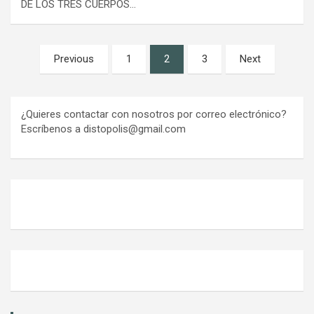
DE LOS TRES CUERPOS…
Paginación
Previous
1
2
3
Next
de
entradas
¿Quieres contactar con nosotros por correo electrónico?
Escríbenos a distopolis@gmail.com