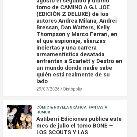
agosto el segundo y último
tomo de CAMINO A G.I. JOE
(EDICIÓN Z DELUXE) de los
autores Andrea Milana, Andrei
Bressan, Dan Watters, Kelly
Thompson y Marco Ferrari, en
el que espionaje, alianzas
inciertas y una carrera
armamentística desatada
enfrentan a Scarlett y Destro en
un mundo donde nadie sabe
quién está realmente de su
lado
29/07/2026
Distópolis
CÓMIC & NOVELA GRÁFICA
FANTASÍA
HUMOR
Astiberri Ediciones publica este
mes de julio el tomo BONE –
LOS SCOUTS Y LAS