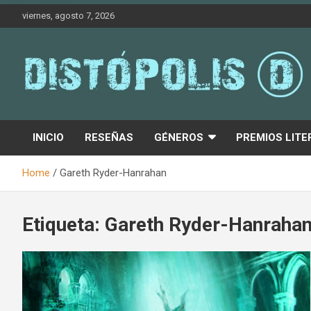
Skip
viernes, agosto 7, 2026
to
content
Novedades & Reseñas Sobre Literatura Fantástica
Distópolis
INICIO
RESEÑAS
GÉNEROS
PREMIOS LITE
Home
Gareth Ryder-Hanrahan
Etiqueta:
Gareth Ryder-Hanraha