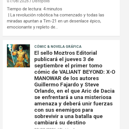
07/08/2026
Distópolis
Tiempo de lectura:
4
minutos
| La revolución robótica ha comenzado y todas las
miradas apuntan a Tim-21 en un desenlace épico,
emocionante y repleto de…
CÓMIC & NOVELA GRÁFICA
El sello Moztros Editorial
publicará el jueves 3 de
septiembre el primer tomo
cómic de VALIANT BEYOND: X-O
MANOWAR de los autores
Guillermo Fajardo y Steve
Orlando, en el que Aric de Dacia
se enfrentará a una misteriosa
amenaza y deberá unir fuerzas
con sus enemigos para
sobrevivir a una batalla que
cambiará su destino