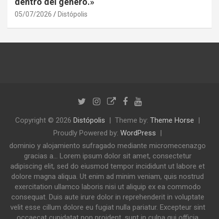
dentro del género.»
05/07/2026
Distópolis
Copyright © 2026
Distópolis
Theme by:
Theme Horse
Proudly Powered by:
WordPress
dominio y alojamiento sufragado mediante micromecenazgo
gracias a... Lorem ipsum dolor sit amet, consectetur
adipiscing elit, sed do eiusmod tempor incididunt ut labore et
dolore magna aliqua. Ut enim ad minim veniam, quis nostrud
exercitation ullamco laboris nisi ut aliquip ex ea commodo
consequat. Duis aute irure dolor in reprehenderit in voluptate
velit esse cillum dolore eu fugiat nulla pariatur. Excepteur sint
occaecat cupidatat non proident, sunt in culpa qui officia