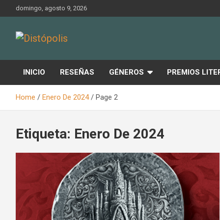
Skip
domingo, agosto 9, 2026
to
content
Novedades & Reseñas Sobre Literatura Fantástica
Distópolis
INICIO
RESEÑAS
GÉNEROS
PREMIOS LITE
Home
Enero De 2024
Page 2
Etiqueta:
Enero De 2024