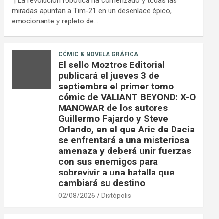
| La revolución robótica ha comenzado y todas las
miradas apuntan a Tim-21 en un desenlace épico,
emocionante y repleto de…
CÓMIC & NOVELA GRÁFICA
El sello Moztros Editorial
publicará el jueves 3 de
septiembre el primer tomo
cómic de VALIANT BEYOND: X-O
MANOWAR de los autores
Guillermo Fajardo y Steve
Orlando, en el que Aric de Dacia
se enfrentará a una misteriosa
amenaza y deberá unir fuerzas
con sus enemigos para
sobrevivir a una batalla que
cambiará su destino
02/08/2026
Distópolis