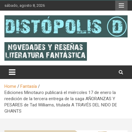
Skip
sábado, agosto 8, 2026
to
content
Novedades & Reseñas Sobre Literatura Fantástica
Distópolis
Home
Fantasía
Ediciones Minotauro publicará el miércoles 17 de enero la
reedición de la tercera entrega de la saga AÑORANZAS Y
PESARES de Tad Williams, titulada A TRAVÉS DEL NIDO DE
GHANTS