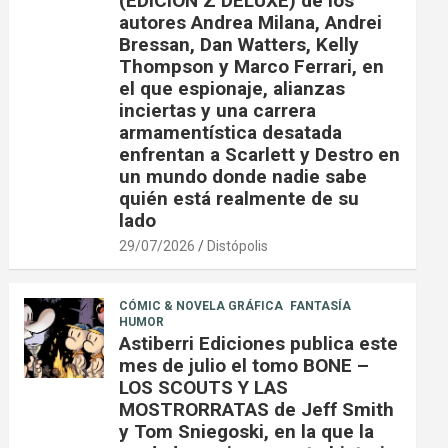
(EDICIÓN Z DELUXE) de los
autores Andrea Milana, Andrei
Bressan, Dan Watters, Kelly
Thompson y Marco Ferrari, en
el que espionaje, alianzas
inciertas y una carrera
armamentística desatada
enfrentan a Scarlett y Destro en
un mundo donde nadie sabe
quién está realmente de su
lado
29/07/2026
Distópolis
CÓMIC & NOVELA GRÁFICA
FANTASÍA
HUMOR
Astiberri Ediciones publica este
mes de julio el tomo BONE –
LOS SCOUTS Y LAS
MOSTRORRATAS de Jeff Smith
y Tom Sniegoski, en la que la