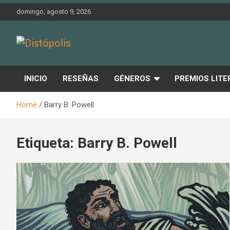
Skip
domingo, agosto 9, 2026
to
content
Novedades & Reseñas Sobre Literatura Fantástica
Distópolis
INICIO
RESEÑAS
GÉNEROS
PREMIOS LITE
Home
Barry B. Powell
Etiqueta:
Barry B. Powell