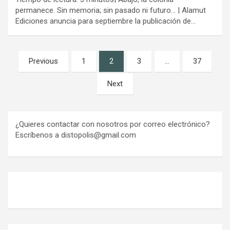
permanece. Sin memoria; sin pasado ni futuro… | Alamut
Ediciones anuncia para septiembre la publicación de…
Paginación
Previous
1
2
3
…
37
de
Next
entradas
¿Quieres contactar con nosotros por correo electrónico?
Escríbenos a distopolis@gmail.com