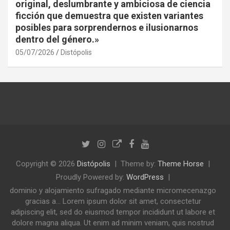
original, deslumbrante y ambiciosa de ciencia
ficción que demuestra que existen variantes
posibles para sorprendernos e ilusionarnos
dentro del género.»
05/07/2026
Distópolis
Copyright © 2026
Distópolis
Theme by:
Theme Horse
Proudly Powered by:
WordPress
dominio y alojamiento sufragado mediante micromecenazgo
gracias a... Lorem ipsum dolor sit amet, consectetur
adipiscing elit, sed do eiusmod tempor incididunt ut labore et
dolore magna aliqua. Ut enim ad minim veniam, quis nostrud