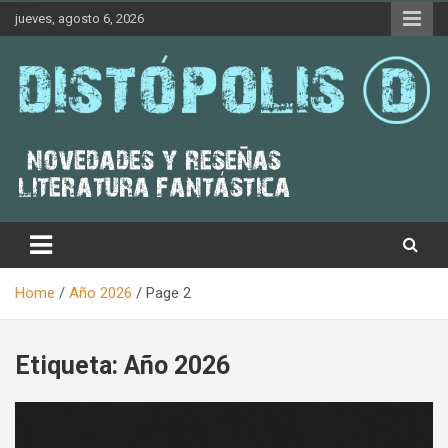
Skip
jueves, agosto 6, 2026
to
content
Novedades & Reseñas Sobre Literatura Fantástica
Distópolis
Home
Año 2026
Page 2
Etiqueta:
Año 2026