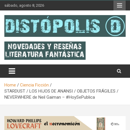
Skip
sábado, agosto 8, 2026
to
content
Novedades & Reseñas Sobre Literatura Fantástica
Distópolis
Home
Ciencia Ficción
STARDUST / LOS HIJOS DE ANANSI / OBJETOS FRÁGILES /
NEVERWHERE de Neil Gaiman – #HoySePublica