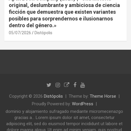
original, deslumbrante y ambiciosa de ciencia
ficción que demuestra que existen variantes
posibles para sorprendernos e ilusionarnos
dentro del género.»
05/07/2026
Distópolis
Copyright © 2026
Distópolis
Theme by:
Theme Horse
Proudly Powered by:
WordPress
dominio y alojamiento sufragado mediante micromecenazgo
gracias a... Lorem ipsum dolor sit amet, consectetur
adipiscing elit, sed do eiusmod tempor incididunt ut labore et
dolore magna aliqua. Ut enim ad minim veniam, quis nostrud