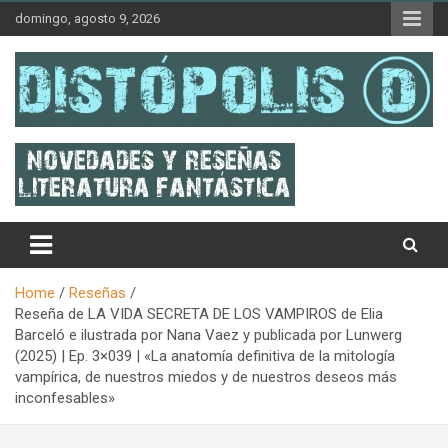
Skip
domingo, agosto 9, 2026
to
content
Novedades & Reseñas Sobre Literatura Fantástica
Distópolis
Home
Reseñas
Reseña de LA VIDA SECRETA DE LOS VAMPIROS de Elia
Barceló e ilustrada por Nana Vaez y publicada por Lunwerg
(2025) | Ep. 3×039 | «La anatomía definitiva de la mitología
vampírica, de nuestros miedos y de nuestros deseos más
inconfesables»