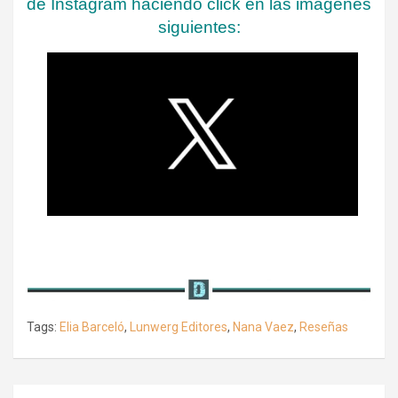
de Instagram haciendo click en las imágenes
siguientes:
Tags:
Elia Barceló
,
Lunwerg Editores
,
Nana Vaez
,
Reseñas
Navegación