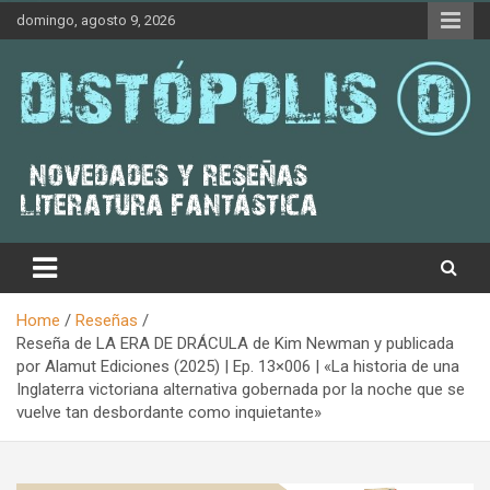
Skip
domingo, agosto 9, 2026
to
content
Novedades & Reseñas Sobre Literatura Fantástica
Distópolis
Home
Reseñas
Reseña de LA ERA DE DRÁCULA de Kim Newman y publicada
por Alamut Ediciones (2025) | Ep. 13×006 | «La historia de una
Inglaterra victoriana alternativa gobernada por la noche que se
vuelve tan desbordante como inquietante»