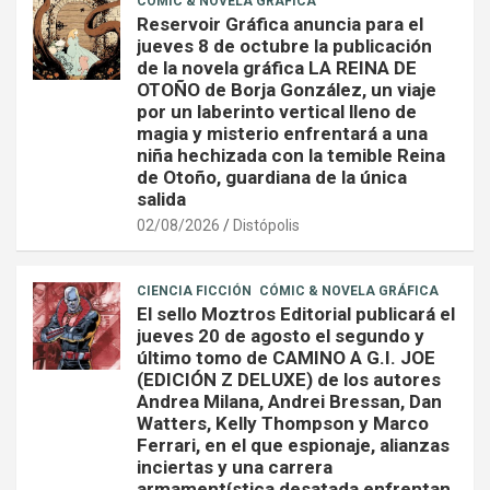
CÓMIC & NOVELA GRÁFICA
Reservoir Gráfica anuncia para el
jueves 8 de octubre la publicación
de la novela gráfica LA REINA DE
OTOÑO de Borja González, un viaje
por un laberinto vertical lleno de
magia y misterio enfrentará a una
niña hechizada con la temible Reina
de Otoño, guardiana de la única
salida
02/08/2026
Distópolis
CIENCIA FICCIÓN
CÓMIC & NOVELA GRÁFICA
El sello Moztros Editorial publicará el
jueves 20 de agosto el segundo y
último tomo de CAMINO A G.I. JOE
(EDICIÓN Z DELUXE) de los autores
Andrea Milana, Andrei Bressan, Dan
Watters, Kelly Thompson y Marco
Ferrari, en el que espionaje, alianzas
inciertas y una carrera
armamentística desatada enfrentan