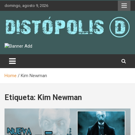
Skip
domingo, agosto 9, 2026
to
content
Novedades & Reseñas Sobre Literatura Fantástica
Distópolis
Home
Kim Newman
Etiqueta:
Kim Newman