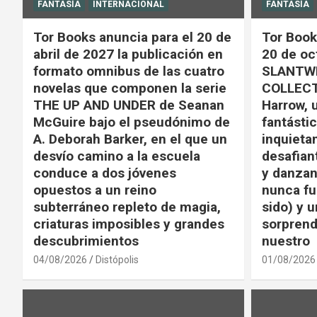
FANTASÍA
INTERNACIONAL
FANTASÍA
Tor Books anuncia para el 20 de
Tor Book
abril de 2027 la publicación en
20 de oc
formato omnibus de las cuatro
SLANTWI
novelas que componen la serie
COLLECT
THE UP AND UNDER de Seanan
Harrow, 
McGuire bajo el pseudónimo de
fantástic
A. Deborah Barker, en el que un
inquieta
desvío camino a la escuela
desafian
conduce a dos jóvenes
y danzan
opuestos a un reino
nunca fu
subterráneo repleto de magia,
sido) y u
criaturas imposibles y grandes
sorprend
descubrimientos
nuestro
04/08/2026
Distópolis
01/08/2026