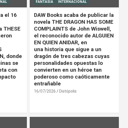
ONAL
FANTASÍA
INTERNACIONAL
a el 16
DAW Books acaba de publicar la
novela THE DRAGON HAS SOME
la THESE
COMPLAINTS de John Wiswell,
eron
el reconocido autor de ALGUIEN
EN QUIEN ANIDAR, en
S
una historia que sigue a un
N, donde
dragón de tres cabezas cuyas
uinas se
personalidades opuestas lo
eta con
convierten en un héroe tan
impacto
poderoso como caóticamente
entrañable
16/07/2026
Distópolis