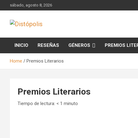
Skip
sábado, agosto 8, 2026
to
content
Novedades & Reseñas Sobre Literatura Fantástica
Distópolis
INICIO
RESEÑAS
GÉNEROS
PREMIOS LITE
Home
Premios Literarios
Premios Literarios
Tiempo de lectura:
< 1
minuto