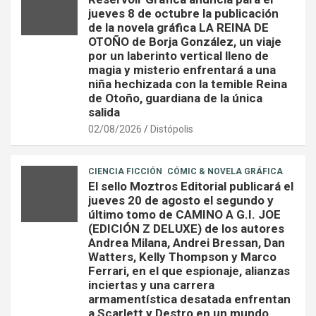
jueves 8 de octubre la publicación
de la novela gráfica LA REINA DE
OTOÑO de Borja González, un viaje
por un laberinto vertical lleno de
magia y misterio enfrentará a una
niña hechizada con la temible Reina
de Otoño, guardiana de la única
salida
02/08/2026
Distópolis
CIENCIA FICCIÓN
CÓMIC & NOVELA GRÁFICA
El sello Moztros Editorial publicará el
jueves 20 de agosto el segundo y
último tomo de CAMINO A G.I. JOE
(EDICIÓN Z DELUXE) de los autores
Andrea Milana, Andrei Bressan, Dan
Watters, Kelly Thompson y Marco
Ferrari, en el que espionaje, alianzas
inciertas y una carrera
armamentística desatada enfrentan
a Scarlett y Destro en un mundo