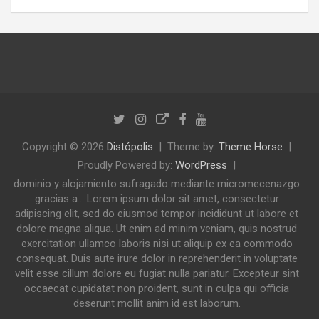
Copyright © 2026
Distópolis
Theme by:
Theme Horse
Proudly Powered by:
WordPress
dominio y alojamiento sufragado mediante micromecenazgo
gracias a... Lorem ipsum dolor sit amet, consectetur
adipiscing elit, sed do eiusmod tempor incididunt ut labore et
dolore magna aliqua. Ut enim ad minim veniam, quis nostrud
exercitation ullamco laboris nisi ut aliquip ex ea commodo
consequat. Duis aute irure dolor in reprehenderit in voluptate
velit esse cillum dolore eu fugiat nulla pariatur. Excepteur sint
occaecat cupidatat non proident, sunt in culpa qui officia
deserunt mollit anim id est laborum.